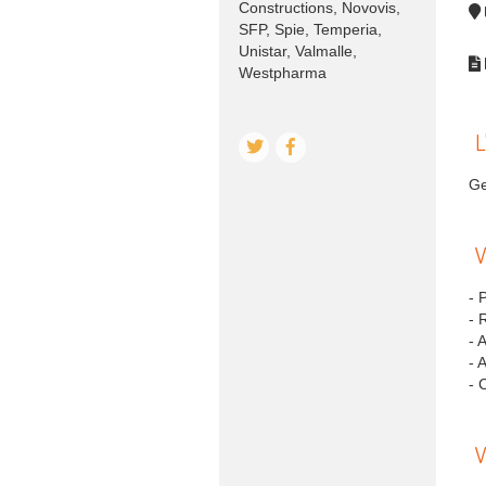
Constructions, Novovis,
SFP, Spie, Temperia,
Unistar, Valmalle,
Westpharma
L
Ge
V
- 
- 
- 
- 
- 
V