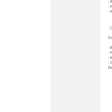
- 
- 
- 
V
Co
- 
- 
- 
- 
Di