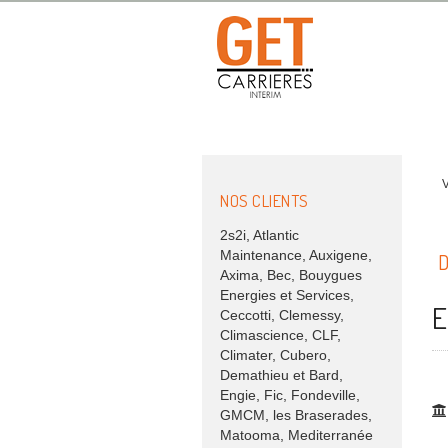
V
NOS CLIENTS
2s2i, Atlantic
Maintenance, Auxigene,
D
Axima, Bec, Bouygues
Energies et Services,
E
Ceccotti, Clemessy,
Climascience, CLF,
Climater, Cubero,
Demathieu et Bard,
Engie, Fic, Fondeville,
GMCM, les Braserades,
Matooma, Mediterranée