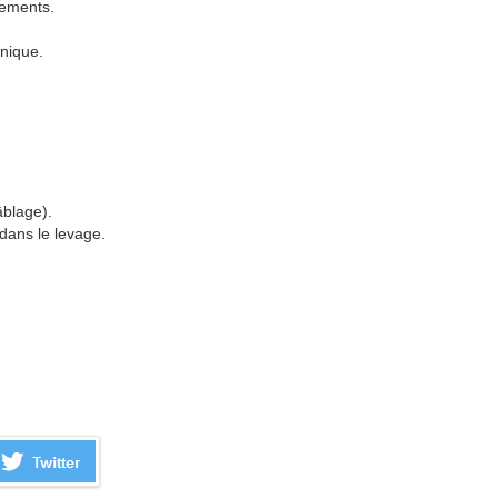
pements.
hnique.
âblage).
dans le levage.