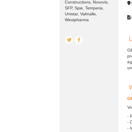
Constructions, Novovis,
SFP, Spie, Temperia,
Unistar, Valmalle,
Westpharma
L
GE
pr
ég
un
V
G
Vo
- 
- 
- 