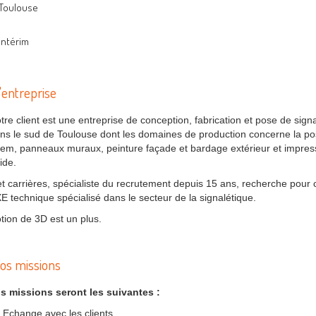
Toulouse
Intérim
'entreprise
tre client est une entreprise de conception, fabrication et pose de signa
ns le sud de Toulouse dont les domaines de production concerne la pose
tem, panneaux muraux, peinture façade et bardage extérieur et impres
gide.
t carrières, spécialiste du recrutement depuis 15 ans, recherche pou
E technique spécialisé dans le secteur de la signalétique.
tion de 3D est un plus.
os missions
s missions seront les suivantes :
Echange avec les clients