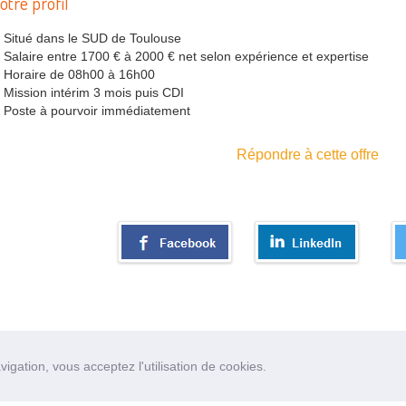
otre profil
Situé dans le SUD de Toulouse
Salaire entre 1700 € à 2000 € net selon expérience et expertise
Horaire de 08h00 à 16h00
Mission intérim 3 mois puis CDI
Poste à pourvoir immédiatement
Répondre à cette offre
igation, vous acceptez l'utilisation de cookies.
eil
Qui sommes nous?
Nos partenaires
Contact
Mentions lé