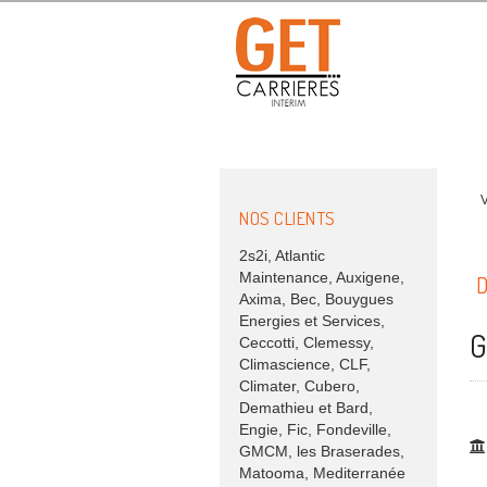
V
NOS CLIENTS
2s2i, Atlantic
Maintenance, Auxigene,
D
Axima, Bec, Bouygues
Energies et Services,
G
Ceccotti, Clemessy,
Climascience, CLF,
Climater, Cubero,
Demathieu et Bard,
Engie, Fic, Fondeville,
GMCM, les Braserades,
Matooma, Mediterranée