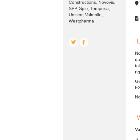
Constructions, Novovis,
SFP, Spie, Temperia,
Unistar, Valmalle,
Westpharma
L
No
da
to
ri
Ge
EX
No
V
Vo