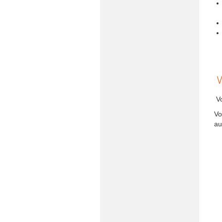
V
Vo
Vo
au