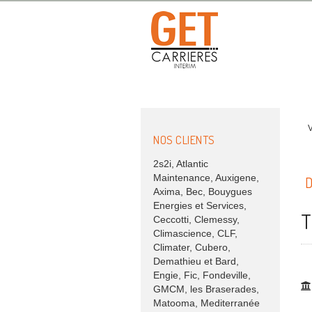
V
NOS CLIENTS
2s2i, Atlantic
Maintenance, Auxigene,
D
Axima, Bec, Bouygues
Energies et Services,
T
Ceccotti, Clemessy,
Climascience, CLF,
Climater, Cubero,
Demathieu et Bard,
Engie, Fic, Fondeville,
GMCM, les Braserades,
Matooma, Mediterranée